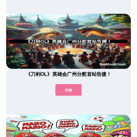
《刀剑OL》英雄会广州分舵首站告捷！
详情