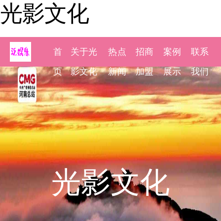
光影文化
首
关于光
热点
招商
案例
联系
页
影文化
新闻
加盟
展示
我们
光影文化